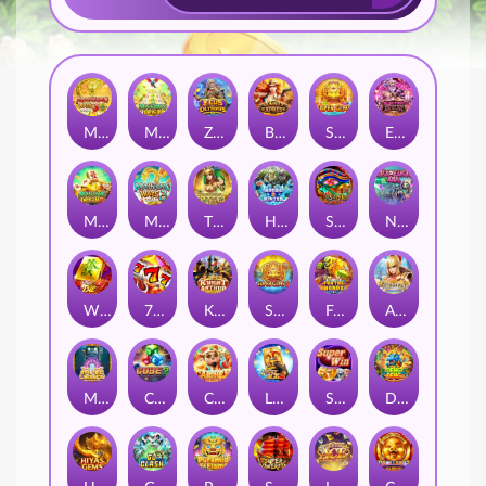
MAHJONG WAYS 3+
MAHJONG：ORIGIN
ZEUS OF OLYMPUS
BOUNTY EXPRESS
SUPER GEMS
ELECTRIC ZEUS
MAHJONG: ORIGIN 2
MAHJONG WAYS 3
TREASURES OF AZTEC Z
Horde 2 Winter
SUPER AWESOME
NECROMANCER SHA
What The FA
777
KNIGHT ARTHUR
SUPER GEMS 2
For The Horde
ATHENA LUCKY SPREAD
MYSTIC LEGEND 2
CUBE?
CAISHEN-LUCKY SPREAD
LUCKY ACE 2
Super Win
Deng Deng