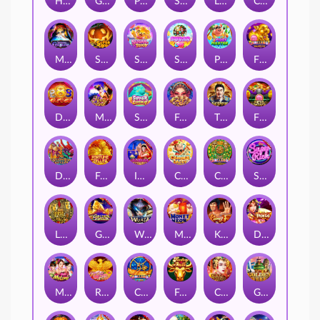
HIYAS GEMS
Go Clash
PYRAMID OF FLAMES
Super Powerful
LUCKY ACE
Challenge・Golden Pig
Madame Caroline
Super Boom
SUGAR TEDDY
SUGAR BOOM
Piggy Master
FEATURE BUY - Golden Pig
DA FU GUI
Moon Festival
SUPER LUCKY
Face Off
The Empire
FEATURE BUY・SUPER POWERFUL
Dragon Boat Festival
Fortune Teller
India Treasure
CAISHEN DADDY
Challenge・Mayan Calendar
Super Rich
Lucky Poker 2
Golden Zongzi
Wu Xia
Money Meow
KungFu
DIAO CHAN FA DA CAI
My Lord
Rich & Happy
CHALLENGE・FU LU SHOU XI
Fortune Bull
China Empress
Golden Week