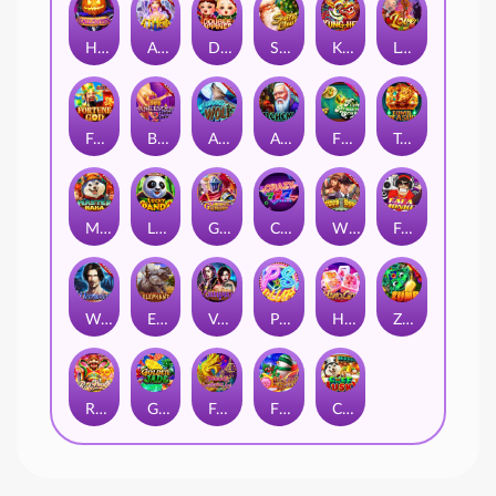
Halloween
Athena
Double Happiness
Santa Claus
Kung Hei
Love
Fortune God
Burlesque 2
Aurora Wolf
Alchemy
Fish Prawn Crab
Tomb Treasure
MASTER HAHA
Lucky Panda
Glorious Kingdom
Crazy 777
Who's The Boss
Fa Fa Monkey
Werewolf
Elephant
Vampire
PS Club
Hand Of God
ZUMA
Rat of Wealth
GOLDEN JADE
FANTASY - SOUTHEAST ASIA
FEATURE BUY・CHRISTMAS EXPRESS
Chef Husky