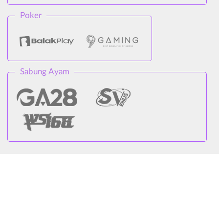
Poker
Sabung Ayam