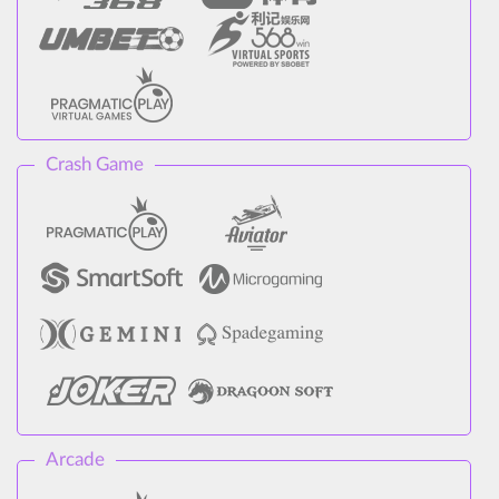
Crash Game
Arcade