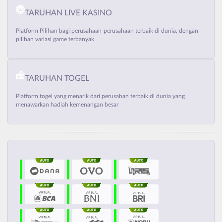
TARUHAN LIVE KASINO
Platform Pilihan bagi perusahaan-perusahaan terbaik di dunia, dengan
pilihan variasi game terbanyak
TARUHAN TOGEL
Platform togel yang menarik dari perusahan terbaik di dunia yang
menawarkan hadiah kemenangan besar