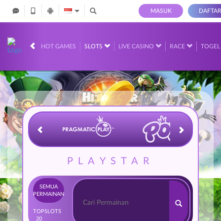
MASUK
DAFTA
IDR
12,700,220,
HOT GAMES
SLOTS
LIVE CASINO
RACE
TOGE
PLAYSTAR
SEMUA
PERMAINAN
TOP
SLOTS
20